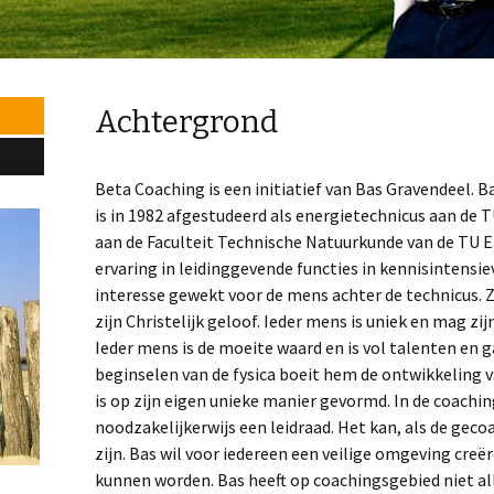
Achtergrond
Beta Coaching is een initiatief van Bas Gravendeel. Bas
is in 1982 afgestudeerd als energietechnicus aan de 
aan de Faculteit Technische Natuurkunde van de TU E
ervaring in leidinggevende functies in kennisintensie
interesse gewekt voor de mens achter de technicus. Zi
zijn Christelijk geloof. Ieder mens is uniek en mag zi
Ieder mens is de moeite waard en is vol talenten en
beginselen van de fysica boeit hem de ontwikkeling v
is op zijn eigen unieke manier gevormd. In de coachi
noodzakelijkerwijs een leidraad. Het kan, als de gec
zijn. Bas wil voor iedereen een veilige omgeving creë
kunnen worden. Bas heeft op coachingsgebied niet a