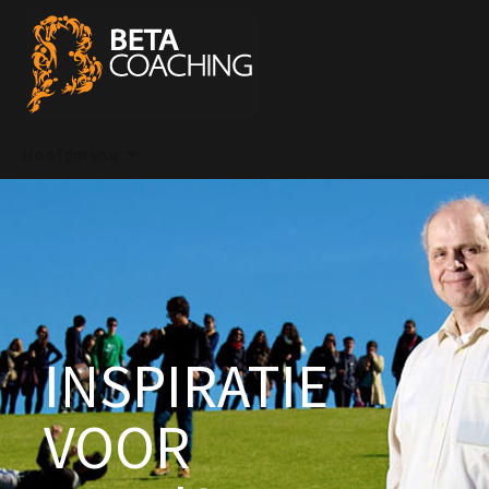
Spring
Hoofdmenu
naar
inhoud
INSPIRATIE
VOOR