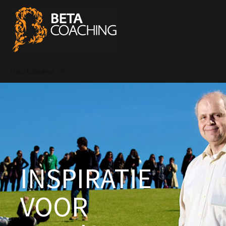
Spring
Hoofdmenu
naar
inhoud
INSPIRATIE
VOOR