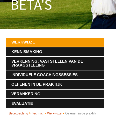
BETA'S
WERKWIJZE
KENNISMAKING
VERKENNING: VASTSTELLEN VAN DE
VRAAGSTELLING
INDIVIDUELE COACHINGSSESSIES
OEFENEN IN DE PRAKTIJK
VERANKERING
EVALUATIE
Betacoaching
Technici
Werkwijze
Oefenen in de praktijk