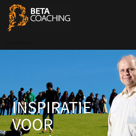
Spring
Hoofdmenu
naar
inhoud
INSPIRATIE
VOOR